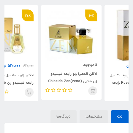
17٪
10٪
ناموجود
520,000
620,000
تومان
ادکلن الحمبرا زنو رایحه شیسیدو
ادکلن زان ، 50 میل فراگرنس ورد
زن طلایی (zeno)Shiseido Zen
رایحه شیسیدو زن طلایی Zan)
zen)
نت
مشخصات
دیدگاه‌ها