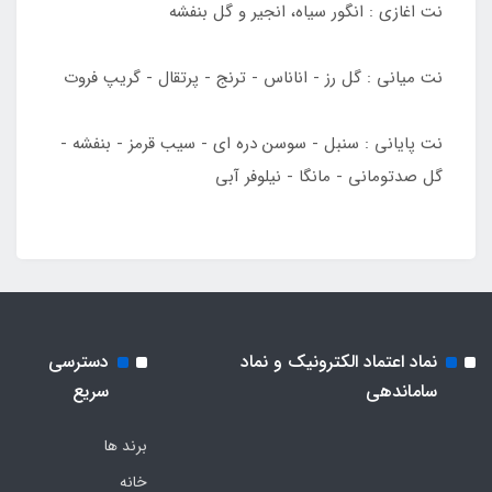
نت اغازی :‌ انگور سیاه، انجیر و گل بنفشه
نت میانی :‌ گل رز - اناناس - ترنج - پرتقال - گريپ فروت
نت پایانی : سنبل - سوسن دره ای - سيب قرمز - بنفشه -
گل صدتومانی - مانگا - نیلوفر آبی
نماد اعتماد الکترونیک و نماد
دسترسی
ساماندهی
سریع
برند ها
خانه