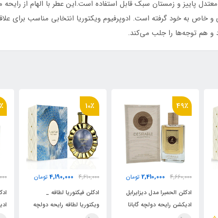
معتدل پاییز و زمستان سبک قابل استفاده است.این عطر با الهام از رایحه م
ی و خاص به خود گرفته است. ادوپرفیوم ویکتوریا انتخابی مناسب برای علا
 هم توجه‌ها را جلب می‌کند.
49٪
10٪
2,410,000
4,190,000
ان
4,610,000
تومان
4,660,000
تومان
ابل
ادکلن فیکتوریا لطافه _
ادکلن الحمبرا مدل دیزایرابل
نا
ویکتوریا لطافه رایحه دولچه
ادیکشن رایحه دولچه گابانا
اند گابانا دوشن (Victoria)
دوشن ( Desirable