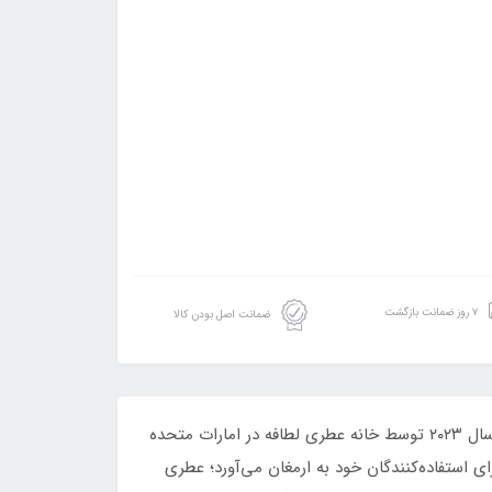
۷ روز ضمانت بازگشت
ضمانت اصل بودن کالا
ادکلن پاریس کرنر مدل جاردن دس پاپیلون رایحه دولچه گابانا دوشن، عطری زنانه و مردانه با طبعی خنک و معتدل است که در سال ۲۰۲۳ توسط خانه عطری لطافه در امارات متحده
رای استفاده‌کنندگان خود به ارمغان می‌آورد؛ عطری