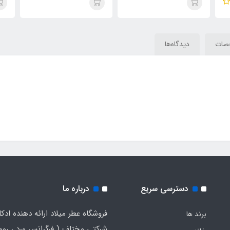
Addiction) Dolce&Gabban
Dolce&Gabban Devotion
Addicti
Devotion
صات
دیدگاه‌ها
دسترسی سریع
درباره ما
فروشگاه عطر میلاد ارائه دهنده ادک
برند ها
شرکتی مختلف ( فرگرانس ورد ، روون