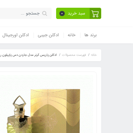
سبد خرید
0
برند ها
خانه
ادکلن جیبی
ادکلن اورجینال
خانه
فهرست محصولات
ادکلن پاریس کرنر مدل جاردن دس پاپیلون رایحه دولچه گابانا دوشن ( tion