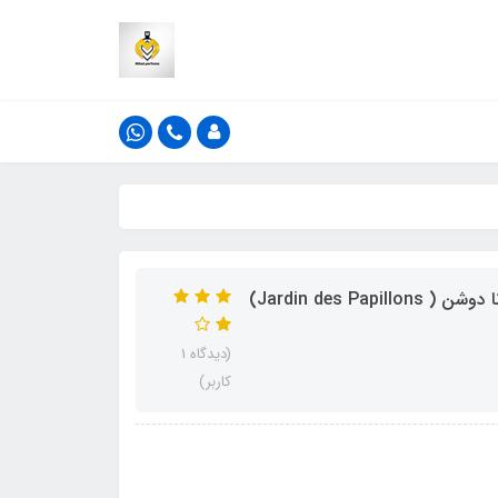
ادکلن پاریس کرنر مدل جاردن دس پاپیلون رایحه دولچه گابانا دوشن ( Jardin des Papillons)
(دیدگاه 1
کاربر)