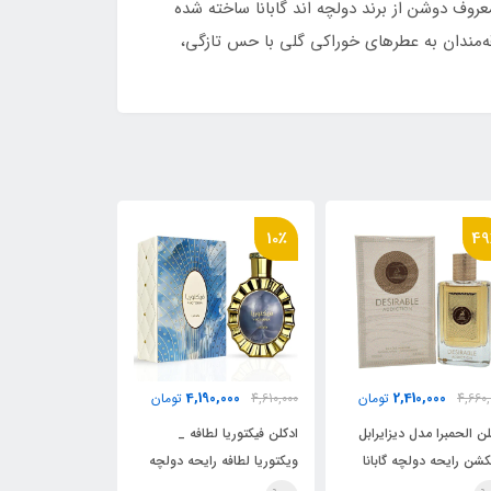
عروف دوشن از برند دولچه اند گابانا ساخته شده
قه‌مندان به عطرهای خوراکی گلی با حس تازگی،
10٪
49٪
10٪
000
2,410,000
4,190,000
4,610,000
تومان
4,660,000
تومان
4,610,000
ادکلن فیکتوریا لطافه _
ادکلن الحمبرا مدل دیزایرابل
ادکلن فیکتوری
ویکتوریا لطافه رایحه دولچه
ادیکشن رایحه دولچه گابانا
ویکتوریا لطاف
اند گابانا دوشن (Victoria)
دوشن ( Desirable