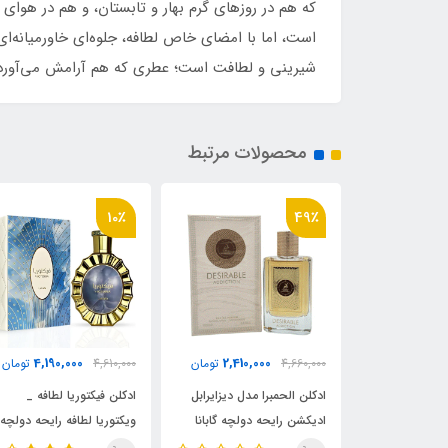
که هم در روزهای گرم بهار و تابستان، و هم در هوای 
است، اما با امضای خاص لطافه، جلوه‌ای خاورمیانه‌ا
شیرینی و لطافت است؛ عطری که هم آرامش می‌آورد و
محصولات مرتبط
49٪
10٪
2,410,000
4,190,000
2,410,000
تومان
4,610,000
تومان
4,660,000
توم
را مدل دیزایرابل
ادکلن فیکتوریا لطافه _
ادکلن الحمبرا مدل دیزایر
حه دولچه گابانا
ویکتوریا لطافه رایحه دولچه
ادیکشن رایحه دولچه گابا
شن ( Desirable
اند گابانا دوشن (Victoria)
دوشن ( Desirable