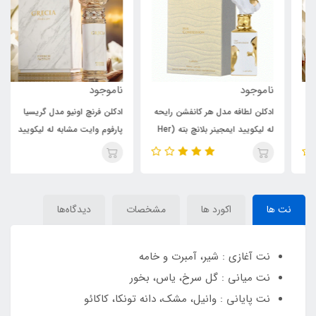
ناموجود
ناموجود
ادکلن لطافه مدل هر کانفشن رایحه
ادکلن فرنچ اونیو مدل گریسیا
له لیکویید ایمجینر بلانچ بته (Her
پارفوم وایت مشابه له لیکویید
Confession)Les LIQUIDES
ایمجینر بلانچ بته (Parfum Grecia
White) Blanche Bête Les
IMAGINAIRES Blanche Bête
Liquides Imaginaires
نت ها
اکورد ها
مشخصات
دیدگاه‌ها
نت آغازی : شیر، آمبرت و خامه
نت میانی : گل سرخ، یاس، بخور
نت پایانی : وانیل، مشک، دانه تونکا، کاکائو