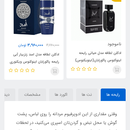
585,000
3,960,000
3,260,000
تومان
788,000
تومان
ادکلن لطافه مدل اسد زنزیبار آبی
ادکلن 50 میل ارض الزعفران مدل
رایحه پاکورابان اینوکتوس ویکتوری
حیاتی رایحه اینوکتوس پاکورابان
الکسیر(اینویکتوس) (Asad
(اینویکتوس)(hayaati) Paco
Rabanne Invictus
Zanzibar)Paco Rabanne
Invictus Victory Elixir
رایحه ها
نت ها
اکورد ها
مشخصات
دیدگاه‌
وقتی مقداری از این ادوپرفیوم مردانه را روی لباس، پشت
گوش یا محل نبض‌ و گردن‌تان اسپری می‌کنید، در لحظات