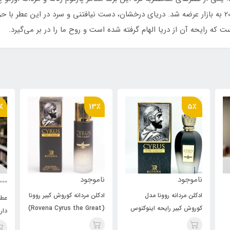
اورتو پاریسی اصل زنانه و مردانه است که در سال 2019 به بازار عرضه شد. دریای درخشان، دست نیافتنی و
ت که رایحه آن از دریا الهام گرفته شده است و روح ما را در بر می‌گیرد.
26٪
13٪
ناموجود
ن
610,000
820,000
تومان
ادکلن مردانه کوروش کبیر روونا
اد
عطر 30 میل روونا مدل
وس
(Rovena Cyrus the Great)
ک
داریوش رایحه مگاماره
ن(اینویکتوس)(Cyrus
30 میل
(DARIUS) Orto Parisi