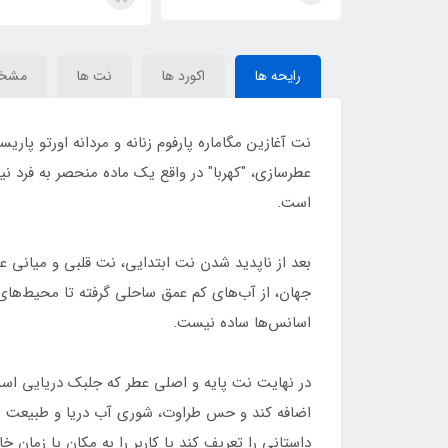
The Great) Paco
Megamare
Rabanne Invictus
رایحه ها
اکورد ها
نت ها
مشخ
نت آغازین مگاماره پارفوم زنانه و مردانه اورتو پ
عطرسازی، "کهربا" در واقع یک ماده منحصر به فرد نی
است.
بعد از ناپدید شدن نت ابتدایی، نت قلبی و میانی عط
جهان، از آب‌های کم عمق ساحلی گرفته تا محیط‌های اعم
اسانس‌ها ساده نیست.
در نهایت نت پایه و اصلی عطر که جلبک دریایی است
اضافه کند و حس طراوت، شوری آب دریا و طبیعت را ب
داستانی را تعریف کند یا کاربر را به مکان یا زمان 