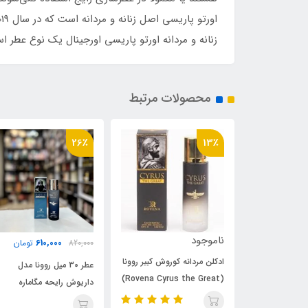
زنانه و مردانه اورتو پاریسی اورجینال یک نوع عطر اس
محصولات مرتبط
5٪
26٪
ناموجود
610,000
820,000
تومان
 کوروش کبیر روونا
ادکلن مردانه روونا مدل
عطر 30 میل روونا مدل
(Rovena Cyrus the Great)
کوروش کبیر رایحه اینوکت
داریوش رایحه مگاماره
پاکو رابا
(DARIUS) Orto Parisi