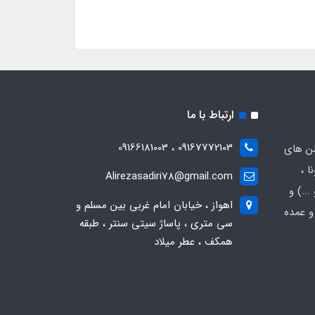
ارتباط با ما
09167772103 ، 09166181003
لن های
ا ،
Alirezasadiri78@gmail.com
..) و
اهواز ، خیابان امام غربی بین مسلم و
و عمده
سی متری ، پاساژ سیتی سنتر ، طبقه
همکف ، عطر میلاد