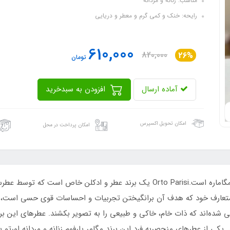
مناسب: زنانه و مردانه
رایحه: خنک و کمی گرم و معطر و دریایی
610,000
820,000
26%
تومان
آماده ارسال
افزودن به سبدخرید
امکان تحویل اکسپرس
امکان پرداخت در محل
عطر 30 میل زنانه و مردانه روونا مدل کوروش رایحه مگاماره است.Orto Parisi یک برند
رمتعارف خود که هدف آن برانگیختن تجربیات و احساسات قوی حسی است، شن
شده‌اند که ذات خام، خاکی و طبیعی را به تصویر بکشند. عطرهای این بر
 یکی از عطرهای منحصربه فرد این برند مگامر پارفوم زنانه و مردانه اورتو پ