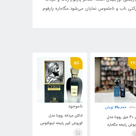
 سرد در این عطر با حرکتی ناب و ناملموس نمایان می‌شود.مگاماره پارفوم
26٪
13٪
5٪
اموجود
ناموجود
10,000
820,000
کلن مردانه روونا مدل
ادکلن مردانه کوروش کبیر روونا
عطر 30 میل 
وروش کبیر رایحه اینوکتوس
(Rovena Cyrus the Great)
داریوش رایحه م
پاکو رابان(اینویکتوس)(Cyrus
30 میل
arisi