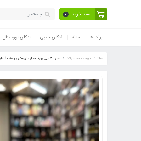
سبد خرید
0
برند ها
خانه
ادکلن جیبی
ادکلن اورجینال
خانه
فهرست محصولات
عطر 30 میل روونا مدل داریوش رایحه مگاماره (DARIUS) Orto Parisi Megamare