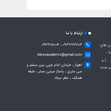
ارتباط با ما
09167772103 ، 09166181003
لن های
ا ،
Alirezasadiri78@gmail.com
..) و
اهواز ، خیابان امام غربی بین مسلم و
و عمده
سی متری ، پاساژ سیتی سنتر ، طبقه
همکف ، عطر میلاد