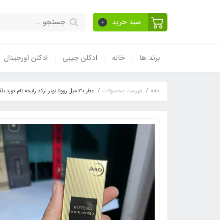
سبد خرید
0
برند ها
خانه
ادکلن جیبی
ادکلن اورجینال
خانه
فهرست محصولات
عطر 30 میل روونا نویر ارکد رایحه تام فورد بلک ارکید(noir orked) Tom Ford Black Orchid