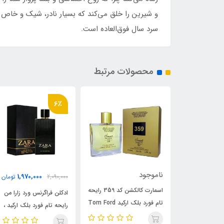
و شیرین را خلق می‌کند که بسیار نادر، شیک و خاص ا
سرد سال فوق‌العاده است.
محصولات مرتبط
6٪
ود
ناموجود
1,970,000
2,090,000
تومان
اسمارت کالکشن کد 359 رایحه
ادکلن فراگرنس ورد زارا من
تام فورد بلک ارکید Tom Ford
تا
رایحه تام فورد بلک ارکید ،
Black Orchid
Black 
Tom Ford Black