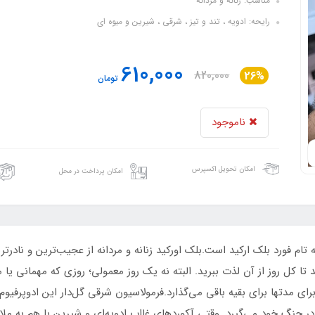
مناسب: زنانه و مردانه
رایحه: ادویه ، تند و تیز ، شرقی ، شیرین و میوه ای
610,000
820,000
26%
تومان
ناموجود
امکان تحویل اکسپرس
امکان پرداخت در محل
د رایحه تام فورد بلک ارکید است.بلک ‌اورکید زنانه و مردانه از عجیب‌ترین و 
ا کل روز از آن لذت ببرید. البته نه یک روز معمولی؛ روزی که مهمانی یا مل
ا برای مدتها برای بقیه باقی می‌گذارد.فرمولاسیون شرقی گل‌دار این ادوپ
 در چنگ خود می‌گیرد. وقتی آکوردهای غااب ادویه‌ای و شیرین با هم به ملا