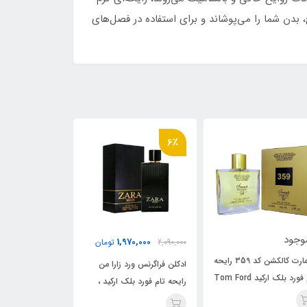
بدن شما را می‌پوشاند و برای استفاده در فصل‌های
6٪
6٪
ناموجود
1,970,000
2,090,000
تومان
2,090,000
اسمارت کالکشن کد 359 رایحه
ادکلن فراگرنس ورد زارا من
ادکلن فرا
تام فورد بلک ارکید Tom Ford
رایحه تام فورد بلک ارکید ،
رایحه تام
Black Orchid
d Black
Tom Ford Black