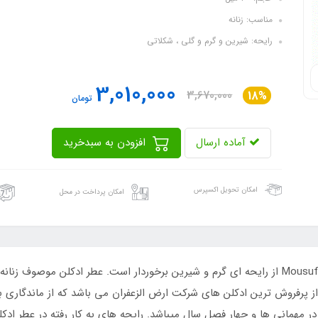
مناسب: زنانه
رایحه: شیرین و گرم و گلی ، شکلاتی
3,010,000
3,670,000
18%
تومان
آماده ارسال
افزودن به سبدخرید
امکان تحویل اکسپرس
امکان پرداخت در محل
 است . ادکلن موصوف Mousuf Wardi یکی از پرفروش ترین ادکلن های شرکت ارض الزعفران می باشد ک