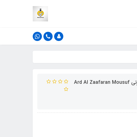
ادکلن زنانه ارض الزعفران مدل موصوف وردی _ موصوف صورتی Ard Al Zaafaran Mousuf