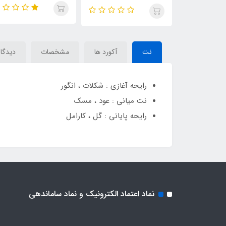
RAMADI
MOUSUF BLUE
mousuf ard a
نت
آکورد ها
مشخصات
دیدگاه
رایحه آغازی : شکلات ، انگور
نت میانی : عود ، مسک
رایحه پایانی : گل ، کارامل
نماد اعتماد الکترونیک و نماد ساماندهی