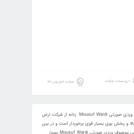
۷ روز ضمانت بازگشت
ضمانت اصل بودن کالا
ادکلن زنانه ارض الزعفران مدل موصوف وردی Mousuf Wardi از رایحه ای گرم و شیرین برخوردار است. عطر ادکلن موصوف زنانه وردی صورتی Mousuf Wardi زنانه از شرکت ارض
ه از ماندگاری بالا و پخش بوی بسیار قوی برخوردار است و در بین
خانم ها بسیار پرطرفدار است و مناسب برای استفاده در مهمانی ها و چهار فصل سال میباشد. رایحه های به کار رفته در عطر ادکلن موصوف وردی صورتی Mousuf Wardi بسیار