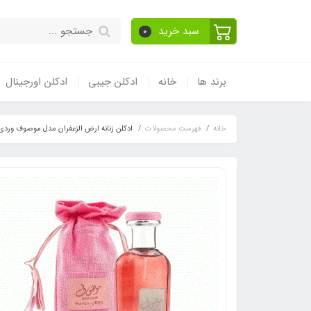
سبد خرید
0
برند ها
خانه
ادکلن جیبی
ادکلن اورجینال
خانه
فهرست محصولات
ادکلن زنانه ارض الزعفران مدل موصوف وردی _ موصوف صورتی rdi