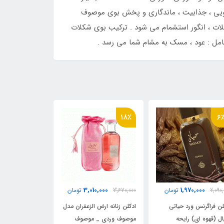
بویی ، جذابیت ، ماندگاری و پخش بوی موصوف
 بعد از اسپری کردن ادکلن Mousuf Wardi رایحه آغازی شامل : شکلات ، انگور استشمام می شود . ترکیب بوی شکلات
26٪
57٪
18٪
ناموجود
,000
3,010,000
3,670,00
تومان
788,000
ادکلن 50 میل فراگرنس ورد
دکلن زنانه ارض الزعفران مدل
ادکلن 50
حیاتی رویال _ حیاتی قهوه ای
وصوف وردی _ موصوف
مدل موصوف قه