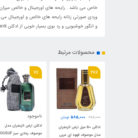
خاص می باشد . رایحه های اورجینال و خالص میزان 
و انگور خوشبویی و رد بوی بسیار خوبی از ادکلن Mousuf Wardi به جا می گذارد . بعد از گذشت اندک زمانی بوی نت میانی شامل : عود ، مسک به مشام شما می رسد .
محصولات مرتبط
7٪
7٪
ناموجود
3,010,000
585,0
تومان
3,210,000
توما
ادکلن ارض الزعفران مدل
ن 50 میل ارض الزعفران
ادکلن مردانه ارض الزعفران
موصوف رمادی سبز MOUSUF
قهوه ای عربی
مدل موصوف آزور آبی