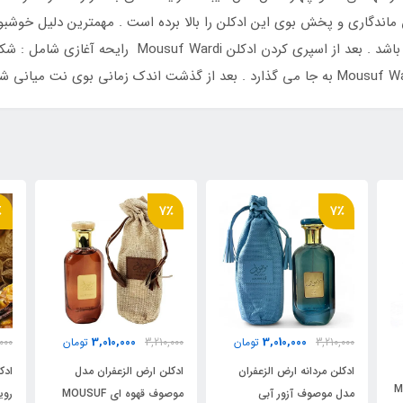
ماندگاری و پخش بوی این ادکلن را بالا برده است . مهمترین دلیل خوش
وردی صورتی زنانه رایحه های خالص و اورجینال می باشد .
6٪
7٪
1,970,000
3,010,000
ن
3,210,000
تومان
2,090,000
تومان
0
ادکلن ارض الزعفران مدل
ادکلن فراگرنس ورد حیاتی
ا
موصوف قهوه ای MOUSUF
رویال (قهوه ای) رایحه
م