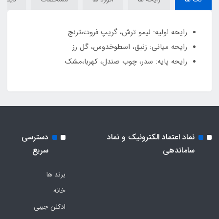
رایحه اولیه: ليمو ترش، گريپ فروت،ترنج
رایحه میانی: زنبق، اسطوخدوس، گل رز
رایحه پایه: سدر، چوب صندل، کهربا،مشک
نماد اعتماد الکترونیک و نماد
دسترسی
ساماندهی
سریع
برند ها
خانه
ادکلن جیبی