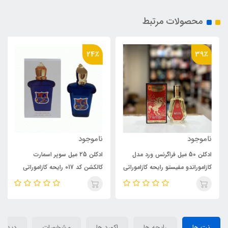
محصولات مرتبط
24٪
39٪
ناموجود
ناموجود
ادکلن 50 میل فراگرنس ورد مدل
ادکلن 25 میل سوپر اسمارت
کازاموراندو مفیستو رایحه کازاموراتی
کالکشن کد 017 رایحه کازاموراتی
مفیستو (Mefisto) Xerjoff
مفیستو Xerjoff Casamorati
Mefisto
Casamorati Mefisto
نت ها
رایحه ها
اکورد ها
مشخصات
دیدگاه‌