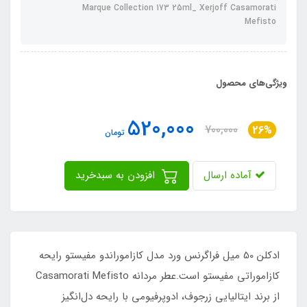
Marque Collection 173 25ml_ Xerjoff Casamorati
Mefisto
ویژگی‌های محصول
520,000
700,000
26%
تومان
آماده ارسال
افزودن به سبدخرید
ادکلن 50 میل فراگرنس ورد مدل کازاموراندو مفیستو رایحه
کازاموراتی مفیستو است.عطر مردانه Casamorati Mefisto
از برند ایتالیایی زرجوف، ادوپرفیومی با رایحه دل‌انگیز