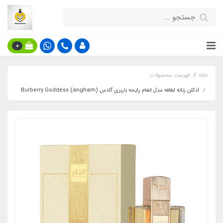
0
خانه
فهرست محصولات
ادکلن زنانه لطافه مدل انغام رایحه باربری گادس (angham) Burberry Goddess