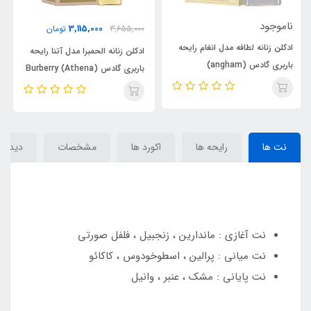
ناموجود
3,115,000
3,655,000
تومان
یحه
ادکلن زنانه لطافه مدل انغام رایحه
ادکلن زنانه الحمبرا مدل آتنا رایحه
باربری گادس (angham)
باربری گادس (Athena) Burberry
Burberry Goddess
Goddess
نت ها
رایحه ها
اکورد ها
مشخصات
دیدگاه‌
نت آغازی : ماندارین ، زنجبیل ، فلفل صورتی
نت میانی : پرالین ، اسطوخودوس ، کاکائو
نت پایانی : مشک ، عنبر ، وانیل