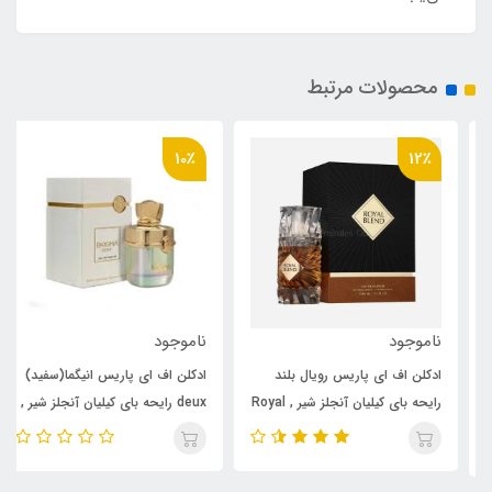
محصولات مرتبط
10٪
12٪
ناموجود
ناموجود
ادکلن اف ای پاریس رویال بلند
ادکلن اف ای پاریس انیگما(سفید)
رایحه بای کیلیان آنجلز شیر , Royal
deux رایحه بای کیلیان آنجلز شیر ,
By Kilian Angels’ Share
Blend
enigma deux