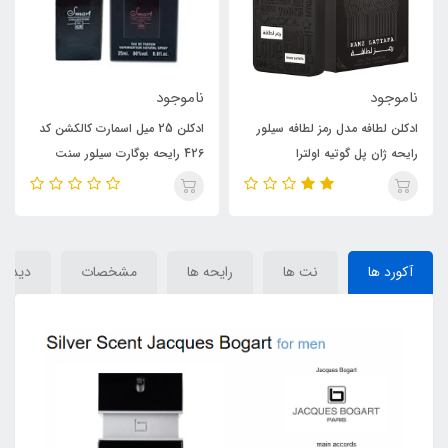
ناموجود
ناموجود
ادکلن لطافه مدل رمز لطافه سیلور
ادکلن 25 میل اسمارت کالکشن کد
رایحه ژان پل گوتیه اولترا
426 رایحه بوگارت سیلور سنت
میل(Ramz Silver) Jean Paul
Jacques Bogart Silver Scent(
Smart Collection 426)
Gaultier Ultra Male
آکورد ها
نت ها
رایحه ها
مشخصات
دیدگاه