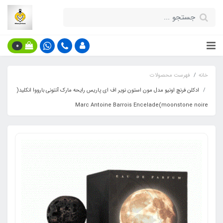
0
خانه
فهرست محصولات
ادکلن فرنچ اونیو مدل مون استون نویر اف ای پاریس رایحه مارک آنتونی بارووا انکلید(
moonstone noire)Marc Antoine Barrois Encelade