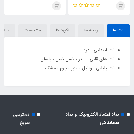
آنتونی بارووا انکلید( moonstone
آنتونی بارووا انکلید( moonstone
noire)Marc Antoine Barrois
noire)Marc Antoine Barrois
Encelade
Encelade
نت ها
رایحه ها
آکورد ها
مشخصات
دیدگاه
نت ابتدایی : دود
نت های قلبی : سدر ، خس خس ، بلسان
نت پایانی : وانیل ، عنبر ، چرم ، مشک
نماد اعتماد الکترونیک و نماد
دسترسی
ساماندهی
سریع