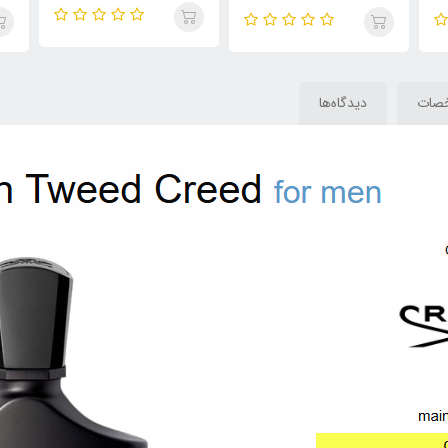
( Twenty Four Gold)Gold
گرین ایریش توید( Venti
us
Oud Edition 24
Green Tweed)Creed
C
Green Irish Tweed
صات
دیدگاه‌ها