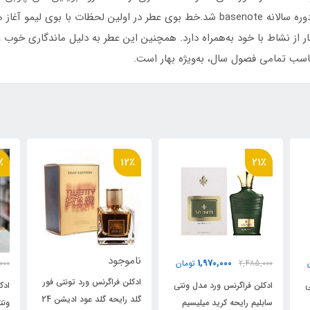
2008 برنده جایزه بهترین عطر نیش مردانه هشتمین دوره سالانه basenote شد.خط بوی عطر در
ر از نشاط با خود به‌همراه دارد. همچنین این عطر به دلیل ماندگاری خ
اسب تمامی فصول سال، به‌ویژه بهار است.
٪
21٪
12٪
ناموجود
1,970,000
2,485,000
تومان
000
ادکلن فراگرنس ورد تونتی فور
ی
ادکلن مردانه فراگرنس ورد
ادک
گلد رایحه گلد عود ادیشن 24
ونتی گرین توید رایحه کرید