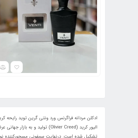
تشکیل شده است. درنهایت سمفونی مسحورکننده نواخ