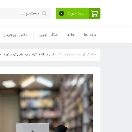
سبد خرید
0
برند ها
خانه
ادکلن جیبی
ادکلن اورجینال
خانه
فهرست محصولات
ادکلن مردانه فراگرنس ورد ونتی گرین توید رایحه کرید گرین ایریش توید