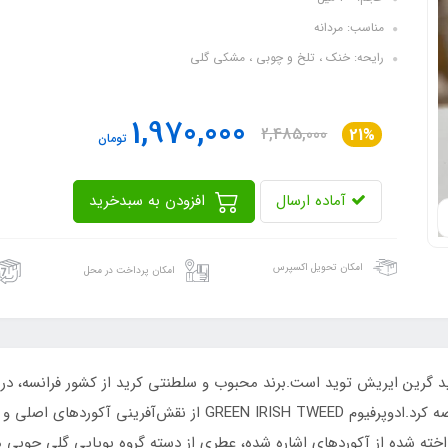
مناسب: مردانه
رایحه: خنک ، تلخ و چوبی ، مشکی گلی
1,970,000
2,485,000
21%
تومان
آماده ارسال
افزودن به سبدخرید
امکان تحویل اکسپرس
امکان پرداخت در محل
الیور کرید (Olivier Creed) تولید و به بازار جهانی عرضه کرد.ادوپرفی
ته شده از آکوردهای اشاره شده، عطری از دسته گروه بویایی گلی چوب