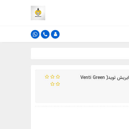
ادکلن مردانه فراگرنس ورد ونتی گرین توید رایحه کرید گرین ایریش توید( Venti Green