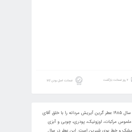
۷ روز ضمانت بازگشت
ضمانت اصل بودن کالا
ادکلن مردانه فراگرنس ورد ونتی گرین توید رایحه کرید گرین ایریش توید است.برند محبوب و سلطنتی کرید از کشور فرانسه، در سال 1985 عطر گرین آیریش مردانه را با خلق آقای
وم GREEN IRISH TWEED از نقش‌آفرینی آکوردهای اصلی و ملموس مرکبات، اوزونیک، پودری، چوبی و آبزی
ی مشک و خط بوی شیرین است. این عطر در سال