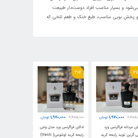
 اولین لحظات با بوی لیمو آغاز می‌شود و بسیار مناسب افراد دوست‌دار طبیعت
وب و پخش بویی مناسب، طبع خنک و طعم تلخی که
21٪
21٪
21
ناموجود
0,000
1,970,000
2,485,
تومان
2,485,000
ادکلن فراگرنس ورد مدل ونتی
لن فراگرنس ورد مدل ونتی
ادکلن فراگرنس و
کاریزما رایحه کرید
رایحه کرید اونتوس( Venti)
ابسولو رایحه کر