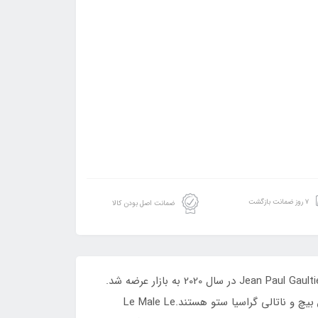
۷ روز ضمانت بازگشت
ضمانت اصل بودن کالا
ادکلن اوربان من له پارفوم رایحه ژان پل گوتیه له میل له پارفوم است.له مال له پارفوم ادو پرفیوم مردانه از برند ژان پل گوتیه Jean Paul Gaultier در سال 2020 به بازار عرضه شد.
این برند معروف توسط ژان پل گوتیه، طراح مد فرانسوی با عنوان کودک تخس مد معرفی شد. عطاران سازنده این عطر، کوئنتین بیچ و ناتالی گراسیا ستو هستند.Le Male Le