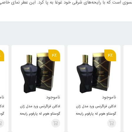
Parfum Ea ادو پرفیومی فرانسوی است که با رایحه‌های شرقی خود غوغا به پا کرد. این عطر 
٪
6٪
6٪
ناموجود
ناموجود
نام
ادکلن فراگرنس ورد مدل ژان
ادکلن فراگرنس ورد مدل ژان
ادک
گوستاو هوم له پارفوم رایحه
گوستاو هوم له پارفوم رایحه
گوس
ژان پل گوتیه له میل له
ژان پل گوتیه له میل له
ژان
Je
پرفیوم( Jean Paul Gaultier
پرفیوم( Jean Paul Gaultier