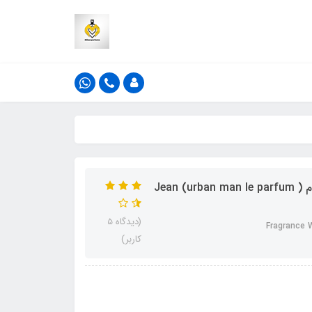
ادکلن اوربان من له پارفوم رایحه ژان پل گوتیه له میل له پارفوم ( urban man le parfum) Jean
(دیدگاه 5
Fragrance 
کاربر)