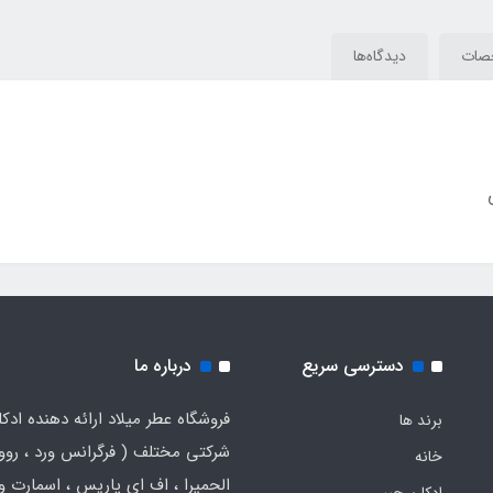
um)
Le Male Le Parfum)
Le Male Le Parfum)
صات
دیدگاه‌ها
دسترسی سریع
درباره ما
فروشگاه عطر میلاد ارائه دهنده ادک
برند ها
شرکتی مختلف ( فرگرانس ورد ، روون
خانه
الحمیرا ، اف ای پاریس ، اسمارت و .
ادکلن جیبی