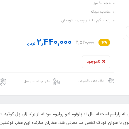
حجم: 90 میل
مناسب: مردانه
رایحه: گرم ، تند و چوبی ، ادویه ای
2,440,000
2,540,000
4%
تومان
ناموجود
امکان تحویل اکسپرس
امکان پرداخت در محل