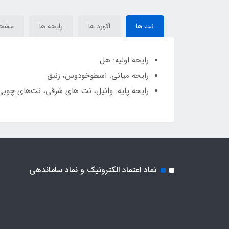
Le Male Le Parfum)
Le Male Le Parfum)
Le Mal
نت ها
اکورد ها
رایحه ها
مشخ
رایحه اولیه: هل
رایحه میانی: اسطوخودوس، زنبق
رایحه پایه: وانیل، نت های شرقی، نت‌های چوبی
نماد اعتماد الکترونیک و نماد ساماندهی