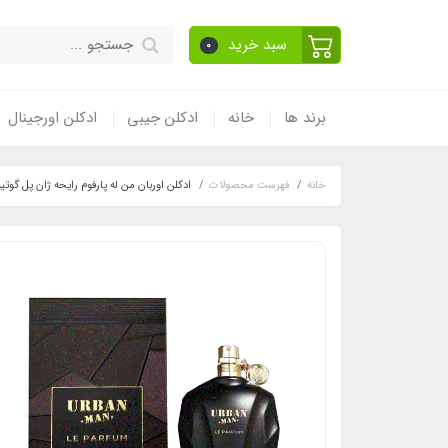
سبد خرید
0
برند ها
خانه
ادکلن جیبی
ادکلن اورجینال
خانه
فهرست محصولات
ادکلن اوربان من له پارفوم رایحه ژان پل گوتیه له میل له پارفوم ( er Le Male Le Parfum