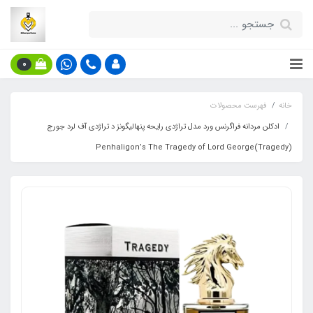
0
خانه
فهرست محصولات
ادکلن مردانه فراگرنس ورد مدل تراژدی رایحه پنهالیگونز د تراژدی آف لرد جورج
(Tragedy)Penhaligon’s The Tragedy of Lord George