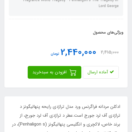
Fragrance World Tragedy - Penhaligon’s The Tragedy of
Lord George
ویژگی‌های محصول
2,440,000
2,415,000
تومان
آماده ارسال
افزودن به سبدخرید
ادکلن مردانه فراگرنس ورد مدل تراژدی رایحه پنهالیگونز د
تراژدی آف لرد جورج است.عطر د تراژدی آف لرد جورج، از
برند خاص، لاکچری و انگلیسی پنهالیگونز (Penhaligon s)، در