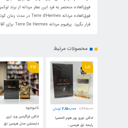
فوق‌العاده مردانه mes
قرار بگیرد. پرفیوم مردانه Terre De Hermes برای آقایان مدرن و امروزی به منظور خلاصی از شلوغی و ازدحام شهری ساخته شده است.
محصولات مرتبط
13٪
21٪
ناموجود
610,000
2,150,0
تومان
700,000
تومان
ادکلن فراگرنس ورد تری
ر هوم الحمبرا
ادکلن تری د هوم روونا 30
دایمنشن مدل هرمس تق
مس ،
میل رایحه تق هرمس ،