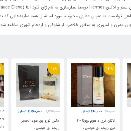
Terre d'Her در مدت زمان کوتاهی توانست به عنوان عطری محبوب، مورد استقبال همه سلیقه‌
٪
21٪
10٪
ناموجود
2,150,000
2,375,000
تومان
000
ادکلن فراگرنس ورد تری
ادکلن تورو پور هوم الحمبرا
دایمنشن مدل هرمس تق
رایحه تق هرمس ،
می