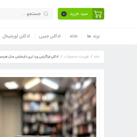
سبد خرید
0
برند ها
خانه
ادکلن جیبی
ادکلن اورجینال
خانه
فهرست محصولات
ادکلن فراگرنس ورد تری دایمنشن مدل هرمس تق هرمس(es Terre d’Hermes