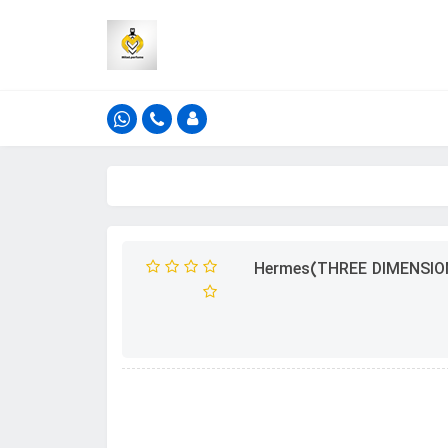
ادکلن فراگرنس ورد تری دایمنشن مدل هرمس تق هرمس(THREE DIMENSION)Hermes