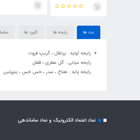
هرمس(THREE
Hermes Terre d’Hermes
Terre(Tor
DIMENSION)Hermes Terre
d’Hermes
نت ها
رایحه ها
اکورد ها
مشخ
رایحه اولیه : پرتقال ، گریپ فروت
رایحه میانی : گل عطری ، فلفل
رایحه پایه : نعناع ، سدر ، خس خس ، بنزوئین
نماد اعتماد الکترونیک و نماد ساماندهی