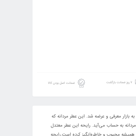
۷ روز ضمانت بازگشت
ضمانت اصل بودن کالا
دکلن فراگرنس ورد تری دایمنشن مدل هرمس تق هرمس است.پرفیوم مردانه چوبی مدیترانه‌ای Terre d Hermes در سال 2009 به بازار معرفی و عرضه شد. این عطر مردانه که
مردانه به حساب می‌آید. رایحه این عطر معتدل
 همیشه محبوب و خاطره‌انگیز کرده است.رایحه