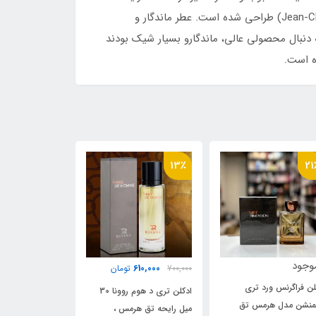
فوق‌العاده منحصر به فرد این عطر مردانه از برند لوکس عطر و ادکلن Hermes توسط عطرسازی به نام ژان کلود النا (Jean-Claude Ellena) طراحی شده است. عطر ماندگار و
هایی که به دنبال محصولی عالی، ماندگارو بسیار شیک بودند
21٪
10٪
13
ناموجود
2,150,000
610,000
700,
تومان
2,375,000
تومان
ادکلن فراگرنس و
ادکلن تری د هوم روونا 30
ادکلن تورو پور هوم الحمبرا
دایمنشن مدل ه
ل رایحه تق هرمس ،
رایحه تق هرمس ،