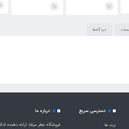
هرمس(THREE
es
Terre(Toro) d’Hermes
DIMENSION)Hermes Terre
d’Hermes
صات
دیدگاه‌ها
دسترسی سریع
درباره ما
فروشگاه عطر میلاد ارائه دهنده ادک
برند ها