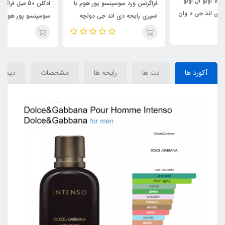
فراگرنس ورد سوسپنسو پور هوم با
ادکلن 50 میل فراگرنس ورد مدل
اسپری رایحه دی اند جی دولچه
سوسپنسو پور هوم رایحه دی اند
گابانا پور هوم اینتنسو (
جی دولچه گابانا پور هوم
Suspenso )Dolce Gabbana
اینتنسو(Suspenso) Dolce
Gabbana Pour Homme
Pour Homme Intenso
Intenso
آکورد ها
نت ها
رایحه ها
مشخصات
دیدگاه