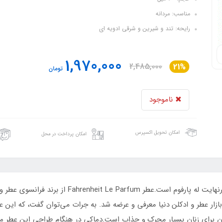
مناسب: مردانه
رایحه: تند و شیرین و شرقی ادویه ای
1,970,000
2,485,000
21%
تومان
ناموجود
امکان تحویل اکسپرس
امکان پرداخت در محل
ادکلن فراگرنس ورد مدل رنهایت پارفوم رایحه دیور فارن
 بازار عطر و ادکلن دنیا معرفی و عرضه شد. به جرات می‌توان گفت، که این
 آن برای زنان بسیار محرک و جذاب است.دماکی در هنگام طراحی این عطر م