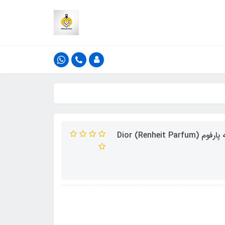
ادکلن فراگرنس ورد مدل رنهایت پارفوم رایحه دیور فارنهایت له پارفوم (Renheit Parfum) Dior