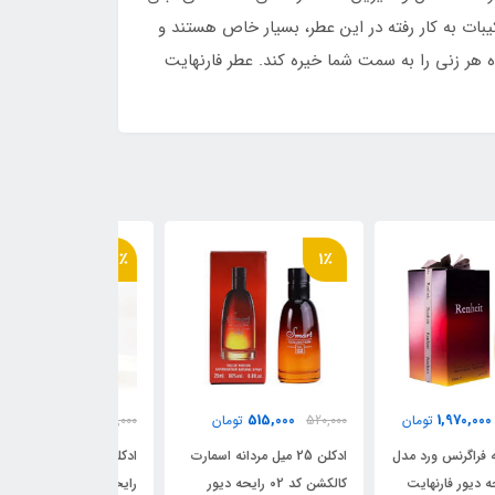
بات به کار رفته در این عطر، بسیار خاص هستند و
ه هر زنی را به سمت شما خیره کند. عطر فارنهایت
21٪
13٪
1
0,000
610,000
515,000
520,
تومان
700,000
تومان
2,485,000
ادکلن 25 میل مردانه اسمارت
ادکلن فریگت روونا 30 میل
ادکلن مردانه فرا
کالکشن کد 02 رایحه دیور
رایحه دیور فارنهایت ،
رنهایت رایحه دیو