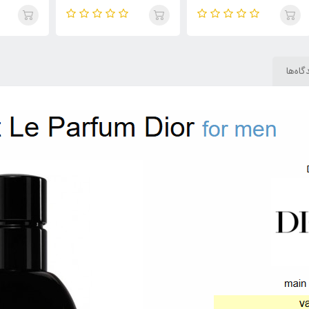
(Renheit) Dior Fahrenheit
(Freight)Dior Fahrenheit
02)
گاه‌ها