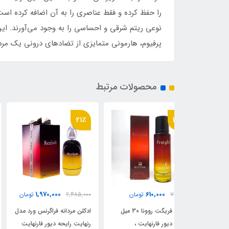
را حفظ کرده و فقط عناصری را به آن اضافه کرده است
نوعی ریتم شرقی و احساسی را به وجود می‌آورند. این 
پرفیوم، هارمونی متمایزی از تضادهای درونی یک مرد
محصولات مرتبط
1٪
21٪
515,000
1,970,000
61
تومان
2,485,000
تومان
520,000
تومان
ادکلن فریگت روونا 30 میل
ادکلن مردانه فراگرنس ورد مدل
ادکلن 25 میل مردانه اسمار
نهایت ،
رنهایت رایحه دیور فارنهایت
کالکشن کد 02 رایحه دیور