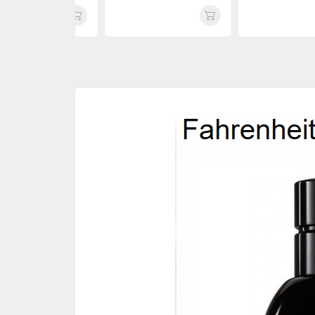
فارنهایت Dior Fahrenheit(
(Freight)Dior Fahrenheit
(Renheit) Dior Fahrenheit
Smart Collection 