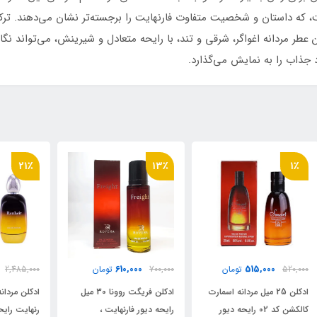
، که داستان و شخصیت متفاوت فارنهایت را برجسته‌تر نشان می‌دهند. ترکی
عطر مردانه اغواگر، شرقی و تند، با رایحه متعادل و شیرینش، می‌تواند نگا
 جذاب را به نمایش می‌گذارد.
٪
21٪
13٪
1,970,000
610,000
700,000
تومان
2,485,000
تومان
000
ت
ادکلن فریگت روونا 30 میل
ادکلن مردانه فراگرنس ورد مدل
رایحه دیور فارنهایت ،
رنهایت رایحه دیور فارنهایت