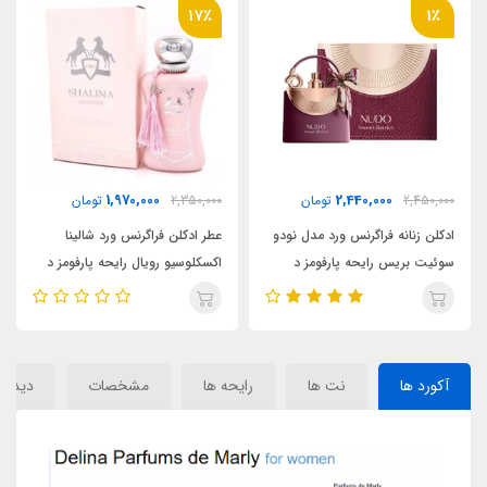
1٪
17٪
2,440,000
1,970,000
2,350,000
تومان
2,450,000
تومان
و
عطر ادکلن فراگرنس ورد شالینا
ادکلن زنانه فراگرنس ورد مدل نودو
اکسکلوسیو رویال رایحه پارفومز د
سوئیت بریس رایحه پارفومز د
Nud
مارلی دلینا (Shalina )parfums
مارلی دلینا (Nudo) Parfums de
Marly Delina
de marly delina
آکورد ها
نت ها
رایحه ها
مشخصات
دیدگاه