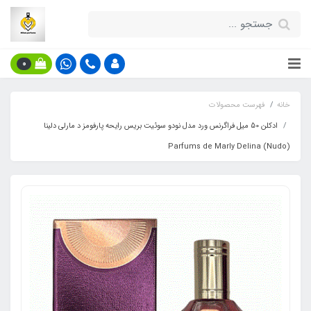
0
خانه
فهرست محصولات
ادکلن 50 میل فراگرنس ورد مدل نودو سوئیت بریس رایحه پارفومز د مارلی دلینا
(Nudo) Parfums de Marly Delina