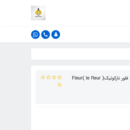
ادکلن فراگرنس ورد مدل له فلور نارکوتیک رایحه ایکس نیهیلو فلور نارکوتیک( le fleur )Fleur