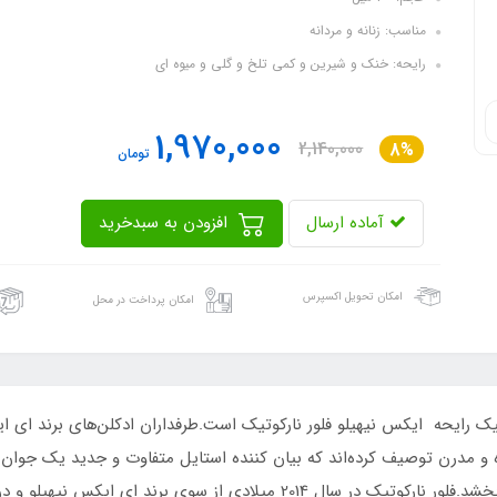
مناسب: زنانه و مردانه
رایحه: خنک و شیرین و کمی تلخ و گلی و میوه ای
1,970,000
2,140,000
8%
تومان
آماده ارسال
افزودن به سبدخرید
امکان تحویل اکسپرس
امکان پرداخت در محل
کوتیک رایحه ایکس نیهیلو فلور نارکوتیک است.طرفداران ادکلن‌های برند ای
ه و مدرن توصیف کرده‌اند که بیان کننده استایل متفاوت و جدید یک جوان 
خود، جسم و جان و روح خسته را طراوتی دوباره می‌بخشد.فلور نارکوتیک در سال 014