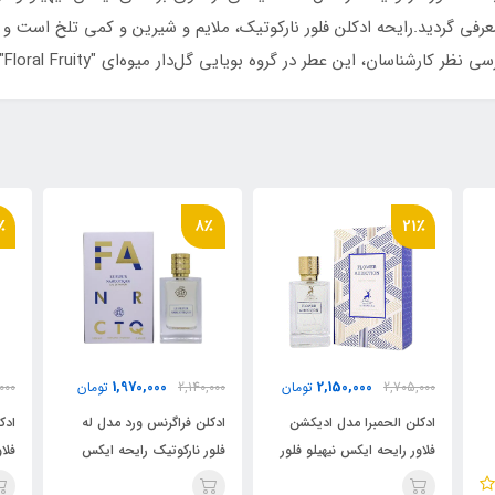
عرفی گردید.رایحه ادکلن فلور نارکوتیک، ملایم و شیرین و کمی تلخ است و 
ن، این عطر در گروه بویایی گل‌دار میوه‌ای "Floral Fruity" قرار می‌گیرد.
21٪
8٪
2,150,000
1,970,000
ن
2,140,000
تومان
2,705,000
تومان
00
ادکلن فراگرنس ورد مدل له
ادکلن الحمبرا مدل ادیکشن
اد
ور
فلور نارکوتیک رایحه ایکس
فلاور رایحه ایکس نیهیلو فلور
فل
نیهیلو فلور نارکوتیک( le fleur
نارکوتیک (Flower