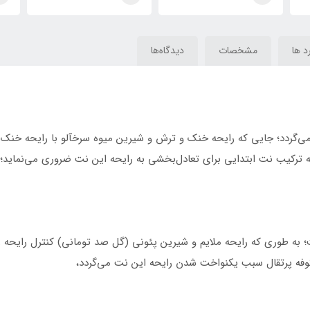
x
Addiction) Ex Nihilo Fleur
)Fleur Narcotique Ex
Addi
lo
Narcotique
Nihilo
د ها
مشخصات
دیدگاه‌ها
ز می‌گردد؛ جایی که رایحه خنک و ترش و شیرین میوه سرخآلو با رایحه خنک
به ترکیب نت ابتدایی برای تعادل‌بخشی به رایحه این نت ضروری می‌نماید؛
؛ به طوری که رایحه ملایم و شیرین پئونی (گل صد تومانی) کنترل رایحه ر
فه پرتقال سبب یکنواخت شدن رایحه این نت می‌گردد،