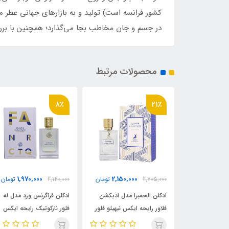
کشور فرانسه است) تولید و به بازارهای جهانی عطر م
در جسم و جان مخاطب بجا می‌گذارد؛ همچنین با بررسی نظر کارشناسا
محصولات مرتبط
21٪
8٪
2,150,000
1,970,000
2,150,00
تومان
2,140,000
تومان
2,705,000
توما
ا مدل ادیکشن
ادکلن فراگرنس ورد مدل له
ادکلن الحمبرا مدل ادیکشن
یکس نیهیلو فلور
فلور نارکوتیک رایحه ایکس
فلاور رایحه ایکس نیهیلو فل
وتیک (Flower
نیهیلو فلور نارکوتیک( le fleur
نارکوتیک (Flower