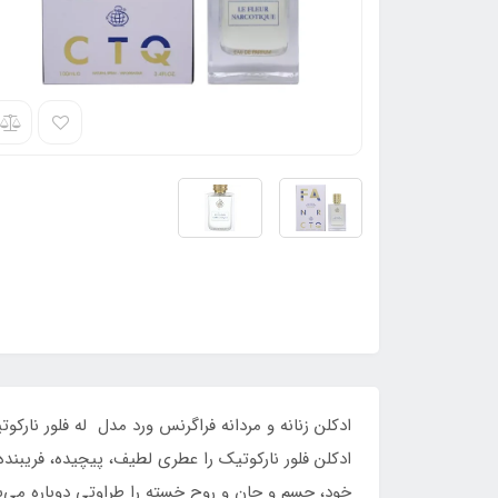
ادکلن زنانه و مردانه فراگرنس ورد مدل له فلور نار
ادکلن فلور نارکوتیک را عطری لطیف، پیچیده، فریبند