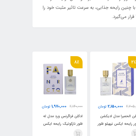
با چنین رایحه جذابی، به سرعت تاثیر مثبت خود را
8٪
21٪
8٪
0,000
2,150,000
1,970,000
2,140,0
تومان
2,705,000
تومان
2,140,000
کلن فراگرنس ورد مدل له
ادکلن الحمبرا مدل ادیکشن
ادکلن فراگرنس 
ور نارکوتیک رایحه ایکس
فلاور رایحه ایکس نیهیلو فلور
فلور نارکوتیک 
نیهیلو فلور نارکوتیک( le fleur
نارکوتیک (Flower