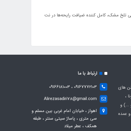
کمی تلخ مشک، کامل کننده ضیافت رایحه‌ها در نت
ارتباط با ما
09167772103 ، 09166181003
لن های
ا ،
Alirezasadiri78@gmail.com
..) و
اهواز ، خیابان امام غربی بین مسلم و
و عمده
سی متری ، پاساژ سیتی سنتر ، طبقه
همکف ، عطر میلاد