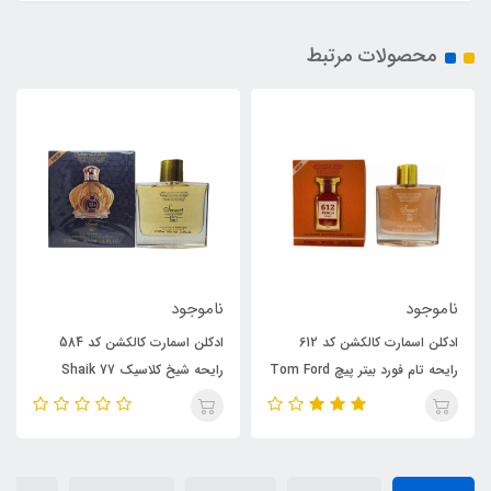
محصولات مرتبط
1٪
ناموجود
ناموجود
ادکلن اسمارت کالکشن کد 584
ادکلن مردانه روونا مدل رونا ایو د
 پیچ Tom Ford
رایحه شیخ کلاسیک 77 Shaik
پرفیوم رایحه ژان پل گوتیه له مال
Opulent Classic No 77
الکسیر (rovena) Jean Paul
Gaultier Le Male Elixir