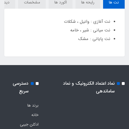
نت ها
رایحه ها
اکورد ها
مشخصات
دیدگاه‌
نت آغازی : وانیل ، شکلات
نت میانی : شیر ، خامه
نت پایانی : مشک
نماد اعتماد الکترونیک و نماد
دسترسی
ساماندهی
سریع
برند ها
خانه
ادکلن جیبی