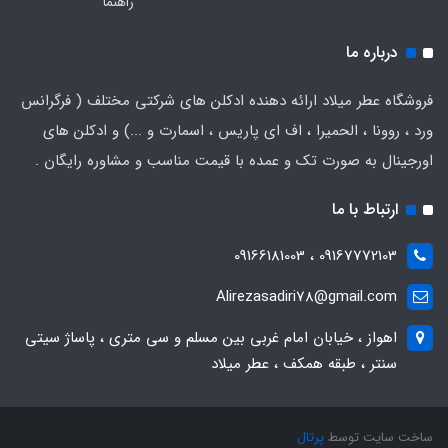
راهنما
درباره ما
فروشگاه عطر میلاد ارائه دهنده ادکلن های شرکتی مختلف ( فرگرانس
ورد ، روونا ، الحمیرا ، اف ای پاریس ، اسمارت و ...) و ادکلن های
اورجینال به صورت تک و عمده با قیمت مناسب و مشاوره رایگان .
ارتباط با ما
09167772103 ، 09166181003
Alirezasadiri78@gmail.com
اهواز ، خیابان امام غربی بین مسلم و سی متری ، پاساژ سیتی
سنتر ، طبقه همکف ، عطر میلاد
ساخت سایت توسط
پرتال