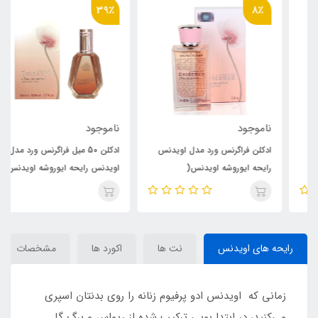
39٪
8٪
ناموجود
ناموجود
ادکلن فراگرنس ورد مدل اویدنس
ادکلن 50 میل فراگرنس ورد مدل
رایحه ایوروشه اویدنس(
اویدنس رایحه ایوروشه اویدنس(
Evidence ) YVES ROCHER
Evidence ) YVES ROCHER
Comme une Evidence
Comme une Evidence
رایحه های اویدنس
نت ها
اکورد ها
مشخصات
زمانی که اویدنس ادو پرفیوم زنانه را روی بدنتان اسپری
می‌کنید، در ابتدا بویی ترکیب شده از ریواس و برگ گل