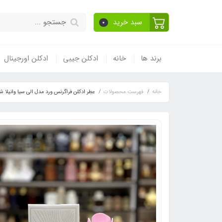
سبد خرید
0
برند ها
خانه
ادکلن جیبی
ادکلن اورجینال
خانه
فهرست محصولات
عطر ادکلن فراگرنس ورد مدل الی سیا وانیلا شوگر رایحه کایالی ونیلا کندی راک ش