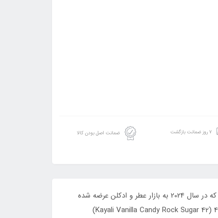
۷ روز ضمانت بازگشت
ضمانت اصل بودن کالا
عطر ادکلن فراگرنس ورد مدل الی سیا وانیلا سوگر رایحه کایالی ونیلا کندی راک شوگر 42 است. عطری جدید از برند کایالی است که در سال 2024 به بازار عطر و ادکلن عرضه شده
است. این عطر با رایحه گلی میوه‌ای خوراکی و طبعی شیرین، برای بانوان طراحی شده است.عطر کایالی ونیلا کندی راک شوگر 42 (Kayali Vanilla Candy Rock Sugar 42)