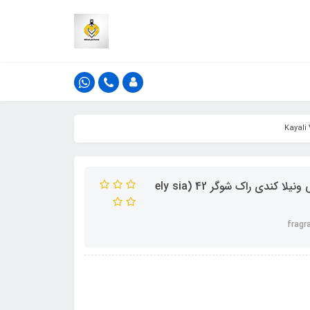
عطر ادکلن فراگرنس ورد مدل الی سیا وانیلا شوگر رایحه کایالی ونیلا کندی راک شوگر 42 (ely sia
fragr