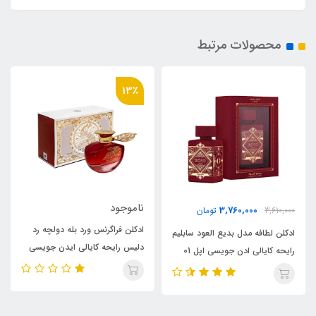
محصولات مرتبط
13٪
ناموجود
3,760,000
3,610,000
تومان
ادکلن فراگرنس ورد بله دولچه رد
 سابلیم
ادکلن لطافه مدل بدیع العود ساب
دلیس رایحه کایالی ایدن جویسی
رایحه کایالی ادن جویسی اپل 01
رایحه کایالی ادن ج
اپل (Belle Dolce Red Delice)
sublime)Kayali
(Badee Al Oud sublime)Kayali
Kayali Eden Juicy Apple
Huda beauty Eden Juicy
Apple