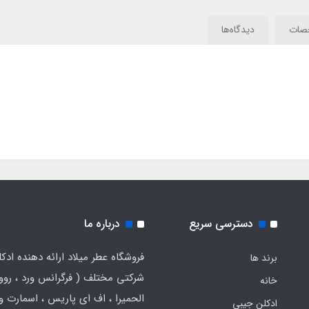
her
Falcon Leather
Falcon Leather
صات
دیدگاه‌ها
دسترسی سریع
درباره ما
فروشگاه عطر میلاد ارائه دهنده ادک
برند ها
شرکتی مختلف ( فرگرانس ورد ، روون
خانه
الحمیرا ، اف ای پاریس ، اسمارت و .
ادکلن جیبی