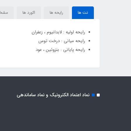
Falcon Leather
Falcon Leather
Fa
نت ها
رایحه ها
اکورد ها
مشخ
رایحه اولیه : لابدانیوم ، زعفران
رایحه میانی : درخت توس
رایحه پایانی : بنزوئین ، عود
نماد اعتماد الکترونیک و نماد ساماندهی