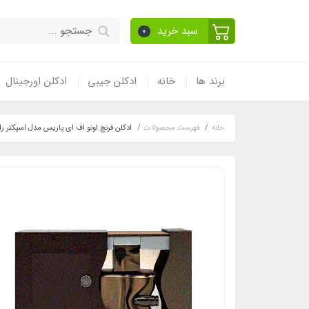
سبد خرید
0
برند ها
خانه
ادکلن جیبی
ادکلن اورجینال
خانه
فهرست محصولات
ادکلن فرنچ اونو اف ای پاریس مدل اسپکتر رایحه متیر پریمیر فالکون لد