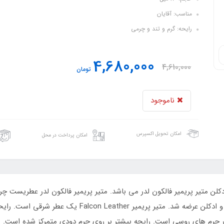
مناسب: آقایان
رایحه: گرم و تند و چرمی
4,680,000
4,610,000
تومان
ناموجود
امکان تحویل اکسپرس
امکان پرداخت در محل
لن متیر پریمیر فالکون لدر می باشد. متیر پریمیر فالکون لدر عطریست چرمی
سال 2019 توسط عطر ساز اورلین گیچارد به بازار عطر و ادکلن ع
چرم های روسی است. رایحه بیشتر بر روی چرم دودی متمرکز شده است. رای