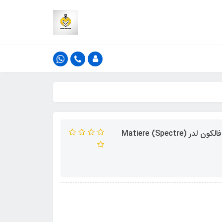
ادکلن فرنچ اونو اف ای پاریس مدل اسپکتر رایحه متیر پریمیر فالکون لدر (Spectre) Matiere