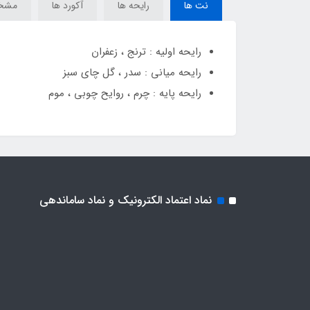
نت ها
رایحه ها
آکورد ها
مشخ
رایحه اولیه : ترنج ، زعفران
رایحه میانی : سدر ، گل چای سبز
رایحه پایه : چرم ، روایح چوبی ، موم
نماد اعتماد الکترونیک و نماد ساماندهی