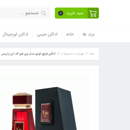
سبد خرید
0
برند ها
خانه
ادکلن جیبی
ادکلن اورجینال
خانه
فهرست محصولات
ادکلن فرنچ اونیو مدل وی فیو اف ای پاریس رایحه بولگاری له جم آ