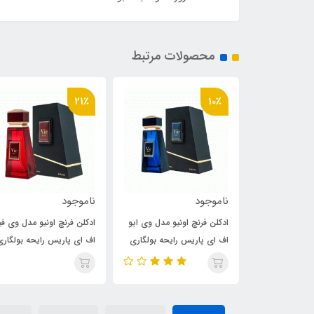
محصولات مرتبط
21٪
21٪
10٪
ناموجود
ناموجود
ناموجود
ادکلن فرنچ اونیو مدل وی ایو
ادکلن فرنچ اونیو مدل وی فیو
ادکلن فر
اف ای پاریس رایحه بولگاری
اف ای پاریس رایحه بولگاری
اف ای پا
گیان( Vie Eau ) Bvlgari
له جم آزاران ( vie feu
Tygar
)Bvlgari Le Gemme
Gyan
Azaran