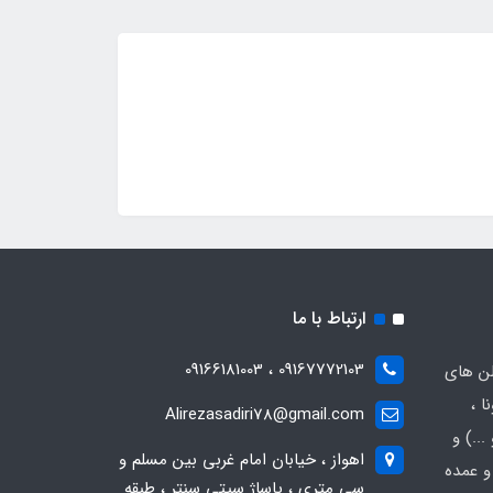
ارتباط با ما
09167772103 ، 09166181003
لن های
ا ،
Alirezasadiri78@gmail.com
..) و
اهواز ، خیابان امام غربی بین مسلم و
و عمده
سی متری ، پاساژ سیتی سنتر ، طبقه