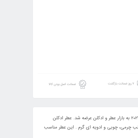
۷ روز ضمانت بازگشت
ضمانت اصل بودن کالا
ادکلن مردانه فرنچ اونو اف ای پاریس مدل vie feu رایحه بولگاری له جم آزاران است. عطری است گرم و تلخ و تند که در سال 2021 به بازار عطر و ادکلن عرضه شد. عطر ادکلن
لب چرمی، چوبی و ادویه ای گرم . این عطر مناسب