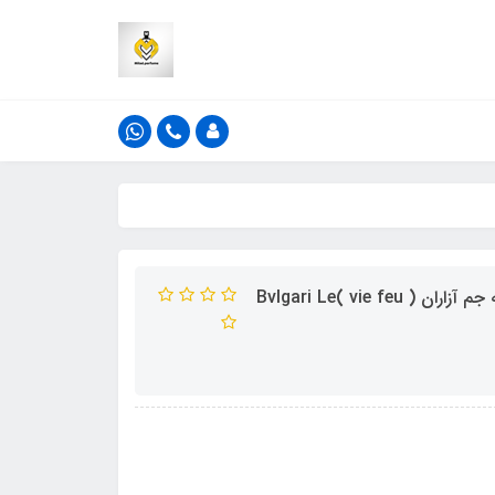
ادکلن فرنچ اونیو مدل وی فیو اف ای پاریس رایحه بولگاری له جم آزاران ( vie feu )Bvlgari Le