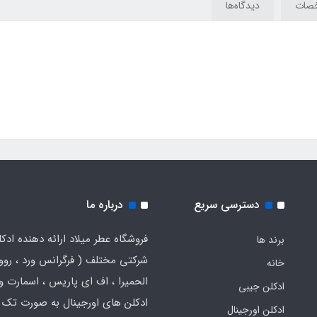
صات
دیدگاه‌ها
دسترسی سریع
درباره ما
فروشگاه عطر میلاد ارائه دهنده ادک
برند ها
شرکتی مختلف ( فرگرانس ورد ، روون
خانه
الحمیرا ، اف ای پاریس ، اسمارت و .
ادکلن جیبی
ادکلن های اورجینال به صورت تک 
ادکلن اورجینال