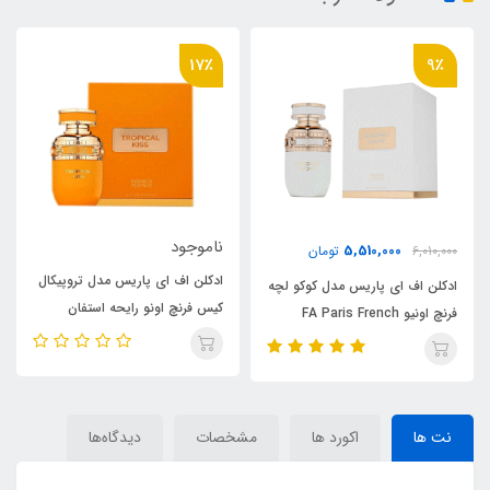
17٪
9٪
ناموجود
5,510,000
6,010,000
تومان
0
ادکلن اف ای پاریس مدل تروپیکال
ادکلن اف ای پاریس مدل کوکو لچه
ا
کیس فرنچ اونو رایحه استفان
فرنچ اونیو FA Paris French
هامبرت لوکاس 777 سولیل د
e
Avenue coconut leche
جده(tropical kiss)Stephane
Humbert Lucas 777 Soleil de
Jeddah
نت ها
اکورد ها
مشخصات
دیدگاه‌ها