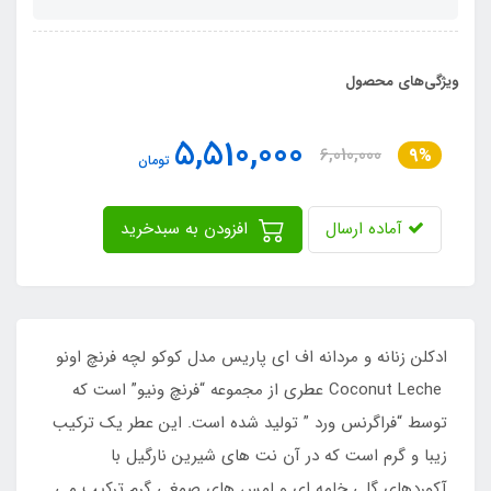
ویژگی‌های محصول
5,510,000
6,010,000
9%
تومان
آماده ارسال
افزودن به سبدخرید
ادکلن زنانه و مردانه اف ای پاریس مدل کوکو لچه فرنچ اونو
Coconut Leche عطری از مجموعه “فرنچ ونیو” است که
توسط “فراگرنس ورد ” تولید شده است. این عطر یک ترکیب
زیبا و گرم است که در آن نت های شیرین نارگیل با
آکوردهای گلی خامه ای و لمس های صمغی گرم ترکیب می