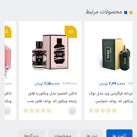
محصولات مرتبط
8٪
8٪
1,970,000
2,150,000
2,326,000
تومان
2,130,000
تومان
ادکلن الحمبرا مدل ویکتوریا فلاور
ادکلن فراگرنس ورد مدل مارک اند
رایحه ویکتور اند رولف فلاور بمب
ویکتور فلاور بمب رایحه فلورا
(victoria flower)Viktor Rolf
بلوم(mark&victor)Flora Bloom
Flower Bomb
آکورد ها
نت ها
مشخصات
دیدگاه‌ها