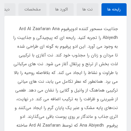
رایحه ها
نت ها
اکورد ها
مشخصات
دیدگاه‌
جذابیت مسحور کننده ادوپرفیوم Ard Al Zaafaran Ana
Abiyedh را تجربه کنید. رایحه ای که پیچیدگی و جذابیت را
به وجود می آورد. این ادو پرفیوم به گونه ای طراحی شده
تا مردان و زنان را مجذوب خود کند. نت آغازی با ترکیبی
لذت بخش از ترنج و پرتقال آغاز می شود. نت های مرکباتی
با طراوت و نشاط را ایجاد می کند. که بلافاصله روحیه را بالا
می برد. همانطور که عطر تکامل می یابد، نت های میانی
ترکیبی هماهنگ از وانیل و گلابی را نشان می دهد. طعمی
از شیرینی و ظرافت را به ترکیب اضافه می کند. در نهایت،
نت‌های پایه مشک و عنبر یک پایان گرم را ایجاد می‌کنند و
اثری جذاب و ماندگار بر روی پوست باقی می‌گذارند. ادو
پرفیوم Ana Abiyedh که توسط Ard Al Zaafaran ساخته