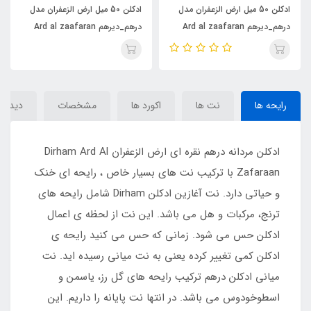
ادکلن 50 میل ارض الزعفران مدل
ادکلن 50 میل ارض الزعفران مدل
درهم_دیرهم Ard al zaafaran
درهم_دیرهم Ard al zaafaran
Dirham
Dirham
رایحه ها
نت ها
اکورد ها
مشخصات
دیدگاه‌
ادکلن مردانه درهم نقره ای ارض الزعفران Dirham Ard Al
Zafaraan با ترکیب نت های بسیار خاص ، رایحه ای خنک
و حیاتی دارد. نت آغازین ادکلن Dirham شامل رایحه های
ترنج، مرکبات و هل می باشد. این نت از لحظه ی اعمال
ادکلن حس می شود. زمانی که حس می کنید رایحه ی
ادکلن کمی تغییر کرده یعنی به نت میانی رسیده اید. نت
میانی ادکلن درهم ترکیب رایحه های گل رز، یاسمن و
اسطوخودوس می باشد. در انتها نت پایانه را داریم. این