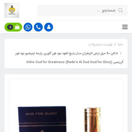
0
خانه
فهرست محصولات
ادکلن 50 میل ارض الزعفران مدل بدیع العود عود فور گلوری رایحه اینیشیو عود فور
گریتنس (Bade’e Al Oud Oud for Glory) Initio Oud for Greatness