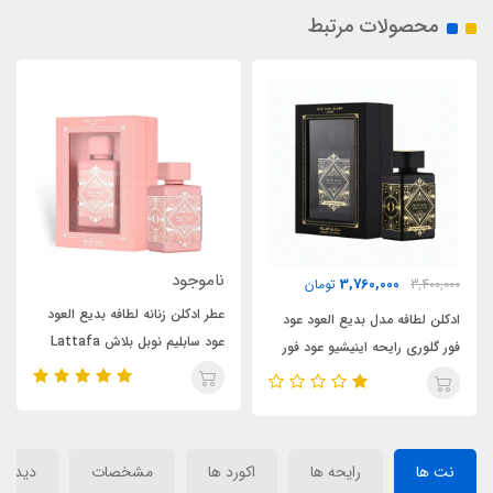
محصولات مرتبط
ناموجود
3,760,000
3,400,000
تومان
عطر ادکلن زنانه لطافه بدیع العود
ادکلن لطافه مدل بدیع العود عود
عود سابلیم نوبل بلاش Lattafa
فور گلوری رایحه اینیشیو عود فور
Badee Al Oud Noble Blush
گریتنس (Bade’e Al Oud Oud
for Glory) Initio Oud for
Greatness
نت ها
رایحه ها
اکورد ها
مشخصات
دیدگاه‌