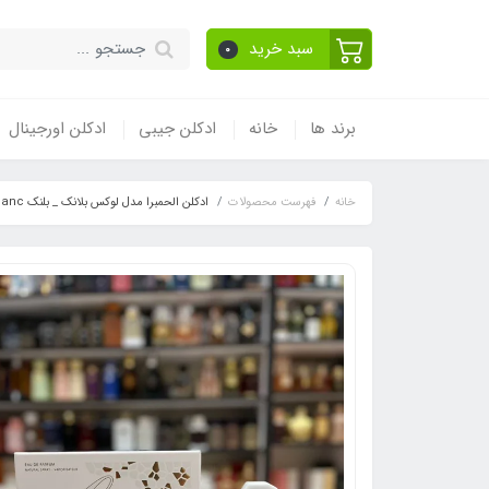
سبد خرید
0
برند ها
خانه
ادکلن جیبی
ادکلن اورجینال
خانه
فهرست محصولات
ادکلن الحمبرا مدل لوکس بلانک _ بلنک Alhambra Luxe Blanc