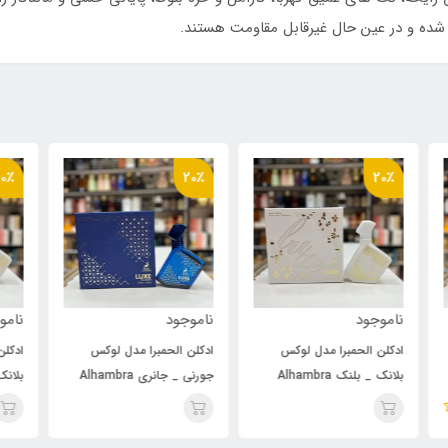
شده و در عین حال غیرقابل مقاومت هستند.
٪
20٪
20٪
ناموجود
ناموجود
نام
ادکلن الحمبرا مدل لوکس
ادکلن الحمبرا مدل لوکس
ادک
جورنی _ جانری Alhambra
بلانک _ بلنک Alhambra
ney
Luxe Blanc
luxe journey