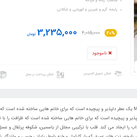
مناسب: زنانه و مردانه
رایحه: گرم و شیرین و کهربایی و شکلاتی
3,235,000
4,015,000
20%
تومان
ناموجود
امکان تحویل اکسپرس
امکان پرداخت در محل
Alhambra Luxe Blanc یک عطر دلپذیر و پیچیده است که برای خانم هایی ساخته شده است که ظر
اب را ایجاد می کند. قلب با ترکیبی مجلل از یاسمین، شکوفه پرتقال و ع
 رایحه، نت های عمیق کهربا، کارامل و خزه بلوط، پایانی حسی و ماندگار ر