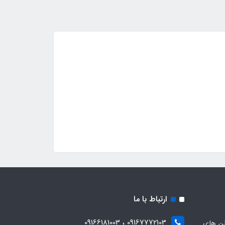
ارتباط با ما
09167772103 ، 09166181003
لن های