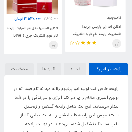
ناموجود
3,530,000
3,625,000
تومان
ادکلن اف ای پاریس ایریدا
ادکلن الحمبرا مدل لاو اسپارک رایحه
اکستریت رایحه تام فورد الکتریک
تام فورد الکتریک چری ( Love
چری Irida Extrait
Spark) Tom Ford Electric
Cherry
رایحه لاو اسپارک
نت ها
اکورد ها
مشخصات
رایحه خاص نت اولیه ادو پرفیوم زنانه مردانه تام فورد که در
اولین اسپری مشام را پر می‌کند انرژی و سرزندگی را در شما
بیدار می‌نماید. این نت شامل رایحه گیلاس و زنجبیل
است؛ سپس این رایحه‌ها جایشان را به نت میانی که از
یاس سامباک تشکیل شده، می‌دهند. در نهایت رایحه