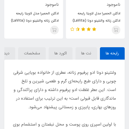
ناموجود
ناموجود
ادکلن الحمبرا مدل لاویتا رایحه
ادکلن الحمبرا مدل لاویتا رایحه
ادکلن زنانه والنتینو دونا (LaVita)
ادکلن زنانه والنتینو دونا (LaVita)
Valentino Donna
Valentino Donna
رایحه ها
نت ها
اکورد ها
مشخصات
دیدگاه‌
ولنتینو دونا ادو پرفیوم زنانه، عطری از خانواده بویایی شرقی
چوبی و دارای طبع رایحه‌ای گرم و طعمی شیرین و تلخ
است. این عطر غلظت ادو پرفیوم داشته و دارای پراکندگی و
ماندگاری قابل قبولی است؛ به این ترتیب برای استفاده در
روزهای بهاری، پاییزی و زمستانی پیشنهاد می‌شود.
با اولین اسپری روی پوست و محل نبضتان و استشمام بوی