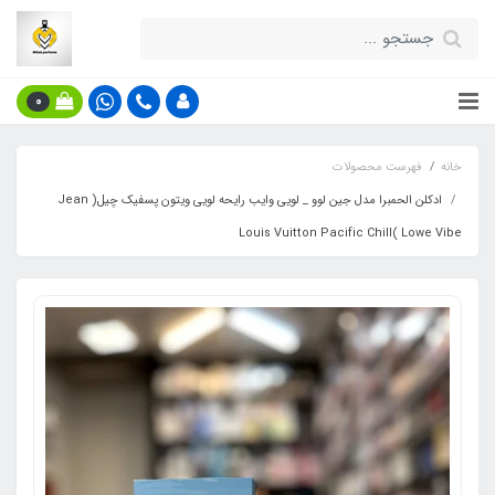
0
خانه
فهرست محصولات
ادکلن الحمبرا مدل جین لوو _ لویی وایب رایحه لویی ویتون پسفیک چیل( Jean
Lowe Vibe )Louis Vuitton Pacific Chill