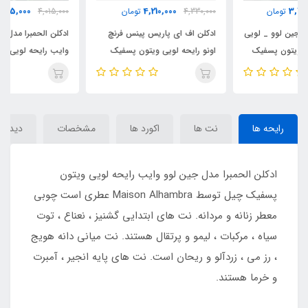
3,715,000
4,210,000
4,330,000
تومان
4,015,000
تومان
ادکلن اف ای پاریس پینس فرنچ
ادکلن الحمبرا مدل جین لوو _ لویی
اونو رایحه لویی ویتون پسفیک
وایب رایحه لویی ویتون پسفیک
چیل (Pinnace) Louis Vuitton
چیل( Jean Lowe Vibe )Louis
Vuitton Pacific Chill
Pacific Chill
رایحه ها
نت ها
اکورد ها
مشخصات
دیدگاه‌
ادکلن الحمبرا مدل جین لوو وایب رایحه لویی ویتون
پسفیک چیل توسط Maison Alhambra عطری است چوبی
معطر زنانه و مردانه. نت های ابتدایی گشنیز ، نعناع ، توت
سیاه ، مرکبات ، لیمو و پرتقال هستند. نت میانی دانه هویج
، رز می ، زردآلو و ریحان است. نت های پایه انجیر ، آمبرت
و خرما هستند.