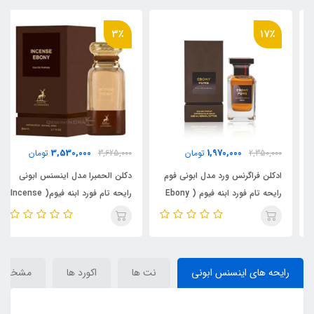
3٪
17٪
3,530,000
1,970,000
2,350,000
تومان
3,625,000
تومان
ادکلن فراگرنس ورد مدل ابونی فوم
دکلن الحمبرا مدل اینسنس ابونی
رایحه تام فورد ابنه فیوم ( Ebony
رایحه تام فورد ابنه فیوم( Incense
Ebony ) Tom Ford Ébène
Fume) Tom Ford Ébène Fumé
Fumé
رایحه های اینسنس ابونی
نت ها
اکورد ها
مشخصا