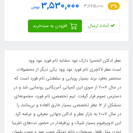
3,530,000
3,625,000
3%
تومان
آماده ارسال
افزودن به سبدخرید
عطر ادکلن الحمبرا دارک عود مشابه تام فورد عود وود
است.عطر لاکچری تام فورد عود وود یکی دیگر از محصولات
منحصر به‌فرد برند بسیار رویایی و سلطنتی تام فورد است که
در سال 2007 از سوی این کمپانی آمریکایی رونمایی شد و در
دسترس عموم قرار گرفت. تیم تخصصی تام فورد، مجموعه‌ای
متشکل از 12 عطر تخصصی بسیار خارق العاده و بی‌مانند را
در سال 2007 به بازار عطر و ادکلن جهانی معرفی و عرضه کرد.
این ادوپرفیوم بسیار شیک و پرطرفدار در حضور نت‌های تقریبا
تندی مثل فلفل سیچوان، دانه تونکا، چوب عود و چوب بلسان