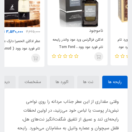
ناموجود
3,530,000
3,625,000
تومان
ادکلن فراگرنس ورد عود واندر رایحه
عطر ادکلن الحمبرا دارک عود مشابه
تام فورد عود وود ، Tom Ford
تام فورد عود وود ( Dark Aoud)
Oud Wood(Oud Wonder)
Tom Ford Oud Wood
رایحه ها
نت ها
اکورد ها
مشخصات
دیدگاه‌
وقتی مقداری از این عطر جذاب مردانه را روی نواحی
نبض‌دار پوست یا لباس خود می‌زنید، در اولین لحظات
رایحه‌ای تند و عمیق از تلفیق شگفت‌انگیز نت‌های هل،
فلفل سیچوان و عصاره وانیل به مشام‌تان می‌خورد. رایحه