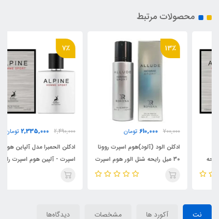
محصولات مرتبط
7٪
13٪
2,335,000
610,000
700,000
تومان
2,490,000
تومان
ادکلن الود (آلود)هوم اسپرت روونا
ادکلن الحمبرا مدل آلپاین هوم
30 میل رایحه شنل الور هوم اسپرت
اسپرت - آلپین هوم اسپرت رایحه
، Allure(Allude) Homme Sport
شنل الور هوم اسپرت(Alpine
Homme Sport)Chanel Allure
Homme Sport
نت
آکورد ها
مشخصات
دیدگاه‌ها