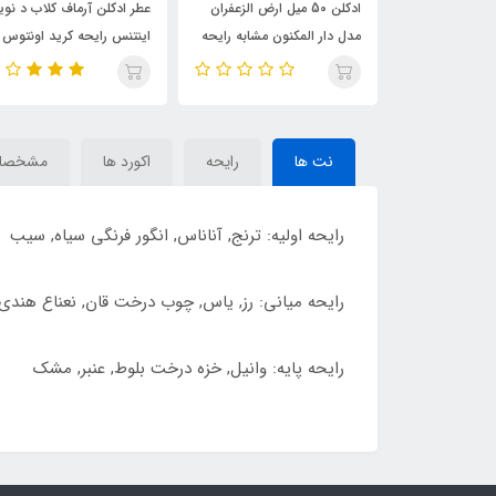
ادکلن مردانه روونا مدل
ادکلن 50 میل ارض الزعفران
عطر ادکلن آرماف کلاب د نویت
رایحه کرید اونتوس
المکنون مشابه رایحه
اینتنس رایحه کرید اونتوس
(venture) Creed Aventus
کرید اونتوس (MAKNOON)
Armaf Club de Nuit
Intense
Creed 
نت ها
رایحه
اکورد ها
مشخصا
رایحه اولیه: ترنج, آناناس, انگور فرنگی سیاه, سیب
رایحه میانی: رز, یاس, چوب درخت قان, نعناع هندی
رایحه پایه: وانیل, خزه درخت بلوط, عنبر, مشک