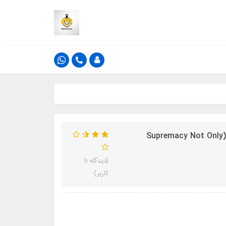
ادکلن افنان سوپرمسی نات اونلی اینتنس رایحه کرید اونتوس(Supremacy Not Only
(دیدگاه 11
کاربر)