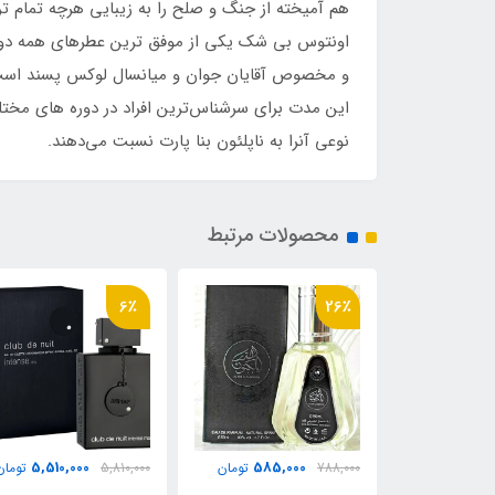
هم آمیخته از جنگ و صلح را به زیبایی هرچه تمام
اونتوس بی شک یکی از موفق ترین عطرهای همه دوران
نوعی آنرا به ناپلئون بنا پارت نسبت می‌دهند.
محصولات مرتبط
1٪
6٪
ناموجود
5,510,000
585,000
تومان
5,810,000
تومان