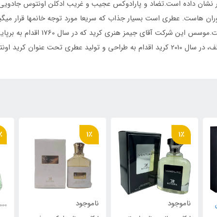
 تر نشان داده است.تضاد و پارادوکس عجیب و غریب ادکلن اونتوس جادو
 هاست. عطری است بسیار جذاب که سریعا مورد توجه خانمها قرار میگیرد
این مدت برای سرشناس‌ترین افراد در دوره های مختلف، در سال 2010 کرید اقدام به طراحی و تول
17٪
1٪
ناموجود
520,000
620,000
تومان