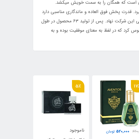
یی است که همگان را به سمت خویش میکشد.
. قدرت پخش فوق العاده و ماندگاری مناسبی دارد
و مخصوص آقایان جوان و میانسال لوکس پسند است.موسس این شرکت آقای جیمز هنری کرید که در سال 1760 اقدام به برپایی این شرکت نهاد. پس از تولید 63 محصول در طول
ید عطری تحت عنوان کرید اونتوس کرد که در لفظ به معنای موفقیت بوده و به
30٪
6٪
5٪
ناموجود
ناموجود
00
740,000