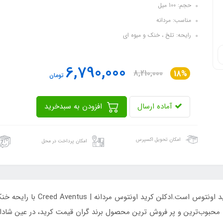
حجم: 100 میل
مناسب: مردانه
رایحه: تلخ ، خنک و میوه ای
6,790,000
8,210,000
18%
تومان
آماده ارسال
افزودن به سبدخرید
امکان تحویل اکسپرس
امکان پرداخت در محل
محبوب‌ترین و پر فروش ترین محصول برند گران قیمت کرید، در عین شادا