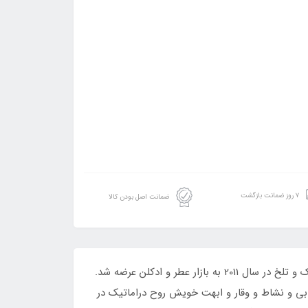
۷ روز ضمانت بازگشت
ضمانت اصل بودن کالا
ادکلن افنان سوپرماسی نات اونلی اینتنس رایحه کرید اونتوس است.ادکلن کرید اونتوس مردانه | Creed Aventus با رایحه خنک و تلخ در سال 2011 به بازار عطر و ادکلن عرضه شد.
بی و نشاط و وقار و ابهت خویش روح دراماتیک در