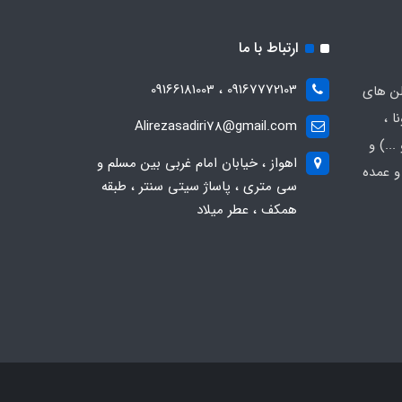
ارتباط با ما
09167772103 ، 09166181003
لن های
ا ،
Alirezasadiri78@gmail.com
..) و
اهواز ، خیابان امام غربی بین مسلم و
و عمده
سی متری ، پاساژ سیتی سنتر ، طبقه
همکف ، عطر میلاد