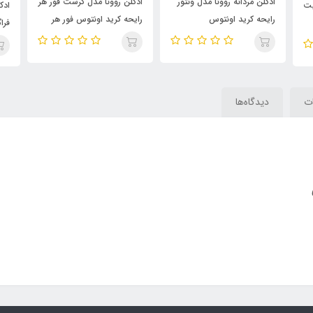
 ونتور
ادکلن روونا مدل کرست فور هر
ادکلن اونتوس گرین ، 50 میل
رایحه کرید اونتوس فور هر
فراگرنس ورد کرید گرین
(crest for her) Creed
آیریش Aventos Green
Aventus for Her
Irish
ت
دیدگاه‌ها