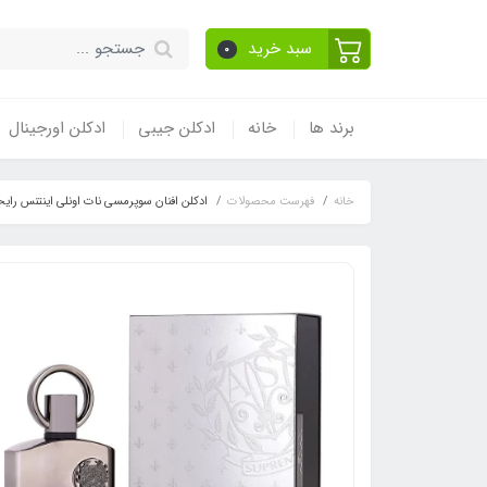
سبد خرید
0
برند ها
خانه
ادکلن جیبی
ادکلن اورجینال
خانه
فهرست محصولات
ادکلن افنان سوپرمسی نات اونلی اینتنس رایحه کرید اونتوس()Creed Aventus