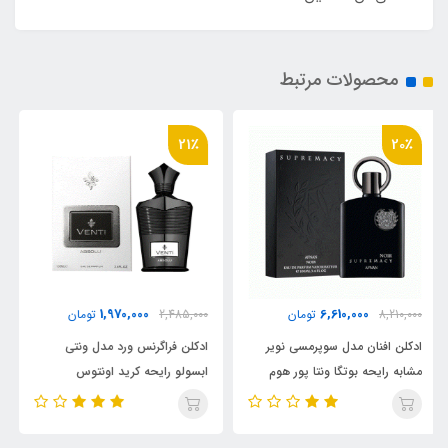
محصولات مرتبط
17٪
21٪
6,710,000
1,970,000
2,485,000
تومان
8,010,000
تومان
ادکلن فراگرنس ورد مدل ونتی
عطر ادکلن افنان سوپرمسی گالا
ابسولو رایحه کرید اونتوس
Afnan Supremacy Gala
ابسولو( Venti Absolu) Creed
Absolu Aventus