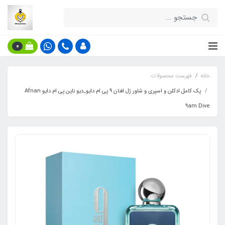
0
خانه
فهرست محصولات
پک کامل ادکلن و اسپری و شاور ژل افنان 9 پی ام دایو_دیو ناین پی ام دایو Afnan
9am Dive