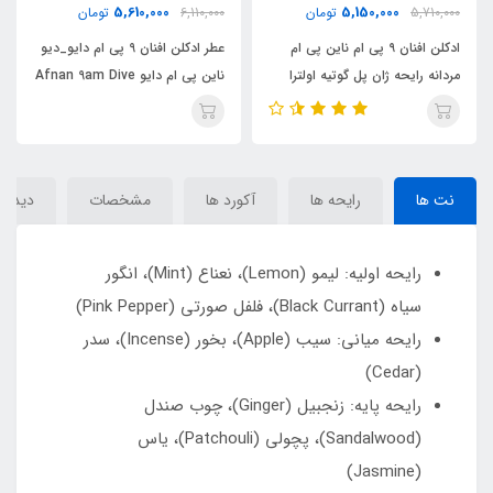
ناموجود
5,610,000
ان
6,110,000
تومان
ادکلن زنانه افنان مدل 
این پی ام
عطر ادکلن افنان 9 پی ام دایو_دیو
فم ناین پی ام پور 
اولترا
ناین پی ام دایو Afnan 9am Dive
pour Femme
Afnan 9pm)Ul
نت ها
رایحه ها
آکورد ها
مشخصات
دیدگاه
رایحه اولیه: لیمو (Lemon)، نعناع (Mint)، انگور
سیاه (Black Currant)، فلفل صورتی (Pink Pepper)
رایحه میانی: سیب (Apple)، بخور (Incense)، سدر
(Cedar)
رایحه پایه: زنجبیل (Ginger)، چوب صندل
(Sandalwood)، پچولی (Patchouli)، یاس
(Jasmine)