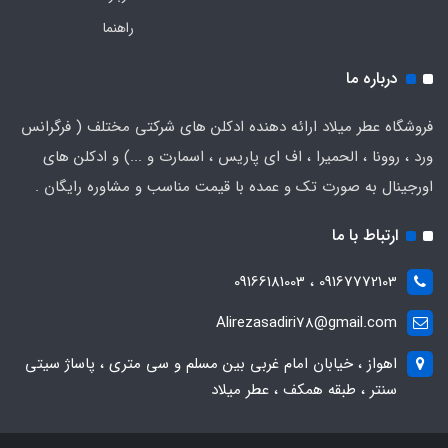
راهنما
درباره ما
فروشگاه عطر میلاد ارائه دهنده ادکلن های شرکتی مختلف ( فرگرانس
ورد ، روونا ، الحمیرا ، اف ای پاریس ، اسمارت و ...) و ادکلن های
اورجینال به صورت تک و عمده با قیمت مناسب و مشاوره رایگان .
ارتباط با ما
09167772103 ، 09166181003
Alirezasadiri78@gmail.com
اهواز ، خیابان امام غربی بین مسلم و سی متری ، پاساژ سیتی
سنتر ، طبقه همکف ، عطر میلاد