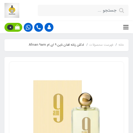
0
خانه
فهرست محصولات
ادکلن زنانه افنان ناین ۹ ای‌ ام Afnan 9am