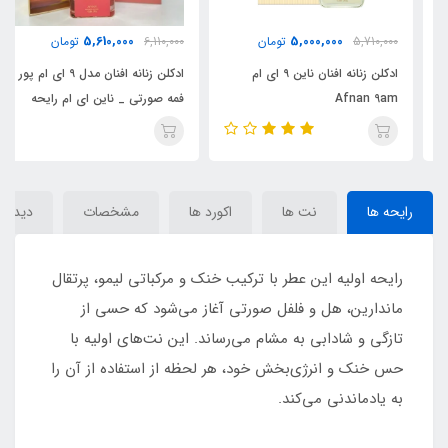
5,610,000
5,000,000
5,710,000
تومان
6,110,000
تومان
ادکلن زنانه افنان ناین ۹ ای‌ ام
ادکلن زنانه افنان مدل ۹ ای ام پور
Afnan 9am
فمه صورتی _ ناین ای ام رایحه
جورجیو آرمانی مای وی (9am
pour Femme) Giorgio Armani
My Way
رایحه ها
نت ها
اکورد ها
مشخصات
دیدگاه‌
رایحه اولیه این عطر با ترکیب خنک و مرکباتی لیمو، پرتقال
ماندارین، هل و فلفل صورتی آغاز می‌شود که حسی از
تازگی و شادابی به مشام می‌رساند. این نت‌های اولیه با
حس خنک و انرژی‌بخش خود، هر لحظه از استفاده از آن را
به یادماندنی می‌کند.